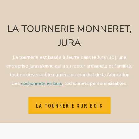
LA TOURNERIE MONNERET,
JURA
La tournerie est
basée à Jeurre dans le Jura (39), une
entreprise jurassienne qui a su rester artisanale et familiale
tout en devenant le numéro un mondial de la fabrication
des
cochonnets en buis
, cochonnets personnalisables.
LA TOURNERIE SUR BOIS