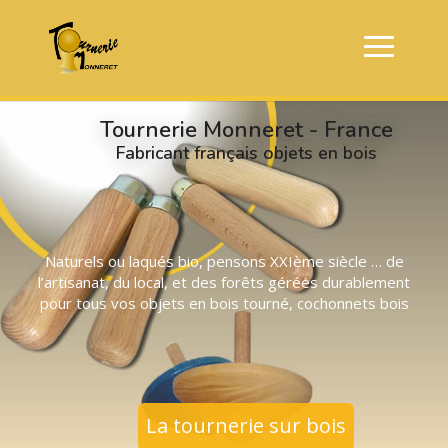
Tournerie Monneret - France
Fabricant français objets en bois
Naturels ou laqués bio, pensons XXIème siècle … de
l’artisanat, du local, et des forêts gérées durablement
pour tous vos objets en bois tourné, cochonnets bois
La tournerie sur bois