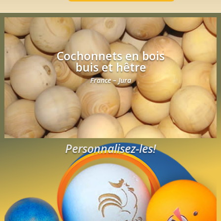
Cochonnets en bois
buis et hêtre
France – Jura
Personnalisez-les!