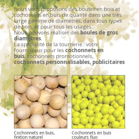
Nous vous proposons des boules en bois et
cochonnets en buis de qualité dans une très
large gamme de diamètres, dans tous types
de bois, et pour tous les usages.
Nous pouvons réaliser des
boules de gros
diamètres
.
La spécialité de la tournerie :
votre
fournisseur pour
les
cochonnets en
buis
,
cochonnets promotionnels,
cochonnets personnalisables, publicitaires
Cochonnets en buis,
Cochonnets en buis
finition naturel
couleurs fluo