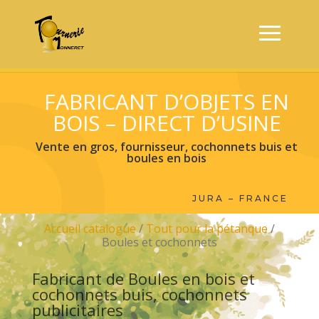
FABRICANT D’OBJETS EN
BOIS – DIRECT D’USINE
Vente en gros, fournisseur, cochonnets buis et
boules en bois
JURA – FRANCE
Accueil catalogue
/
Tout pour la pétanque
/
Boules et cochonnets
Fabricant de Boules en bois et
cochonnets buis, cochonnets
publicitaires