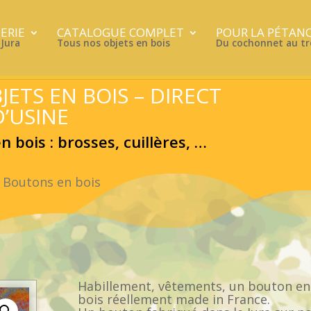
ERIE
CATALOGUE COMPLET
POUR LA PÉTAN
Jura
Tous nos objets en bois
Du cochonnet au t
JETS EN BOIS – DIRECT
D’USINE
 bois : brosses, cuillères, …
 Boutons en bois
Habillement, vêtements, un bouton en
bois réellement made in France.