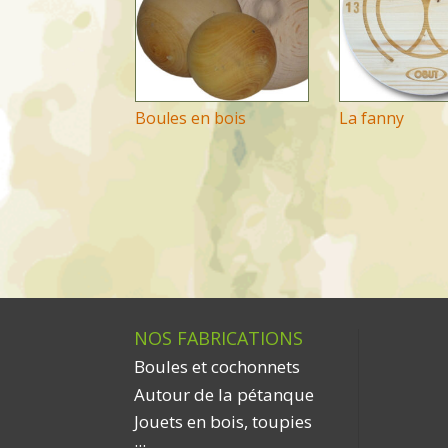
Boules en bois
La fanny
NOS FABRICATIONS
Boules et cochonnets
Autour de la pétanque
Jouets en bois, toupies
...