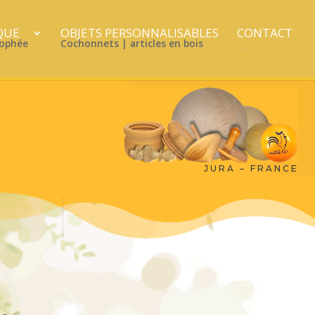
QUE
OBJETS PERSONNALISABLES
CONTACT
rophée
Cochonnets | articles en bois
___
JURA – FRANCE