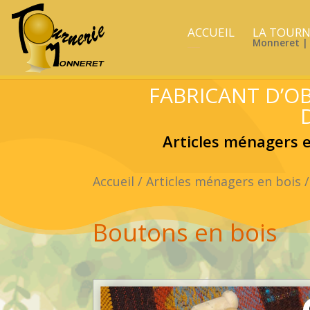
ACCUEIL
LA TOURN
___
Monneret | 
FABRICANT D’OB
Articles ménagers en
Accueil
/
Articles ménagers en bois
/
Boutons en bois