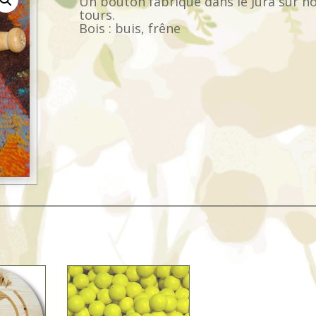
Un bouton fabriqué dans le Jura sur n
tours.
Bois : buis, frêne