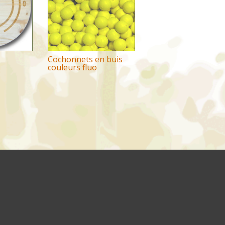
Cochonnets en buis
couleurs fluo